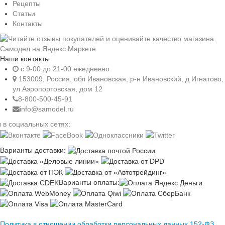
Рецепты
Статьи
Контакты
Наши контакты
c 9-00 до 21-00 ежедневно
153009, Россия, обл Ивановская, р-н Ивановский, д Игнатово,
ул Аэропортовская, дом 12
8-800-500-45-91
info@samodel.ru
 в социальных сетях:
Варианты доставки:
Варианты оплаты:
Политика в отношении обработки персональных данных 152-ФЗ