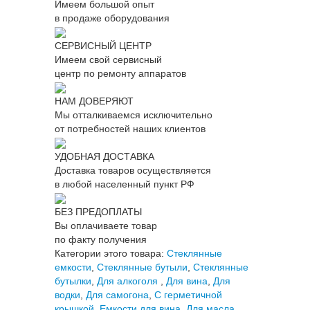
Имеем большой опыт
в продаже оборудования
СЕРВИСНЫЙ ЦЕНТР
Имеем свой сервисный
центр по ремонту аппаратов
НАМ ДОВЕРЯЮТ
Мы отталкиваемся исключительно
от потребностей наших клиентов
УДОБНАЯ ДОСТАВКА
Доставка товаров осуществляется
в любой населенный пункт РФ
БЕЗ ПРЕДОПЛАТЫ
Вы оплачиваете товар
по факту получения
Категории этого товара:
Стеклянные
емкости
,
Стеклянные бутыли
,
Стеклянные
бутылки
,
Для алкоголя
,
Для вина
,
Для
водки
,
Для самогона
,
С герметичной
крышкой
,
Емкости для вина
,
Для масла
,